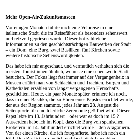
Mehr Open-Air-Zukunftsmuseen
Vor einigen Monaten führte mich eine Veloreise in eine
italienische Stadt, die im Reiseführer als besonders sehenswert
und reizvoll gepriesen wurde. Dieser bot zahlreiche
Informationen zu den geschichtsträchtigen Bauwerken der Stadt
– ein Dom, eine Burg, zwei Basiliken, fünf Kirchen sowie
weitere historische Sehenswürdigkeiten.
Das habe ich mir angeschaut, und vermutlich verhalten sich die
meisten Tourist:innen ähnlich, wenn sie eine sehenswerte Stadt
besuchen. Der Fokus liegt fast immer auf der Vergangenheit: in
Museen erfährt man von Schlachten und Trachten, Burgen und
Kathedralen erzählen von längst vergangenen Herrschafts–
geschichten. Heute, ein paar Monate später, erinnere ich noch,
dass in einer Basilika, die zu Ehren eines Papstes errichtet wurde,
der aus der Region stammte, jedes Jahr am 28. August die
Seitenpforte für eine feierliche Zeremonie geöffnet wird. Dieser
Papst lebte im 13. Jahrhundert – oder war es doch im 15.?
Ausserdem habe ich im Kopf, dass die Burg von spanischen
Eroberern im 14. Jahrhundert errichtet wurde – den Aragoniern.
Von der einen Kirche, die ich fotografierte, habe ich noch ein
Bild. Den Rest ist so ziemlich verblasst. Sich Jahrzahlen,