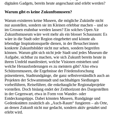
digitalen Gadgets, bereits heute angeschaut und erlebt werden?
Warum gibt es keine Zukunftsmuseen?
Warum existieren keine Museen, die mögliche Zukünfte nicht
nur ausstellen, sondern sie im Kleinen erlebbar machen – und so
im Grossen erahnbar werden lassen? Ein solches Open Air
Zukunftsmuseum wäre weit mehr als ein blosser Schauraum: Es
wäre in die Stadt oder Region eingebettet und könnte als
lebendige Inspirationsquelle dienen, in der Besucher:innen
konkrete Zukunftsbilder nicht nur sehen, sondern begreifen
können. Warum gibt sich nicht jede Stadt und jedes Museum die
Aufgabe, sichtbar zu machen, wie sich Zukunft bereits heute in
ihrem Umfeld manifestiert, welche Visionen entstehen und
welche Herausforderungen es zu meistern gibt? Also etwa
Schützenmuseen, die Ergebnisse der Friedensforschung
präsentieren, Stadtrundgänge, die ganz selbstverständlich auch an
Projekten der Schwammstadt und nachhaltigen Siedlungen
vorbeiführen, Reiseführer, die enkeltaugliche Regionalprojekte
vorstellen. Doch bislang endet der Zeithorizont des Dargestellten
in der Gegenwart, etwa in Form von Wander- oder
Entdeckungstipps. Dabei könnten Museen, Rundgänge und
Gedenkstätten zusätzlich als „Auch-Raum“ fungieren – als Orte,
an denen Zukunft nicht nur gedacht, sondern aktiv gestaltet und
erlebt wird.