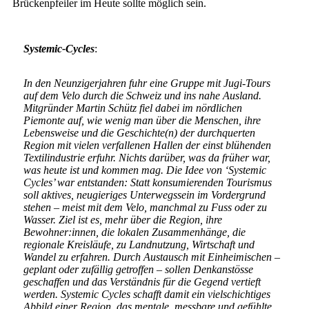
Brückenpfeiler im Heute sollte möglich sein.
Systemic-Cycles
:
In den Neunzigerjahren fuhr eine Gruppe mit Jugi-Tours
auf dem Velo durch die Schweiz und ins nahe Ausland.
Mitgründer Martin Schütz fiel dabei im nördlichen
Piemonte auf, wie wenig man über die Menschen, ihre
Lebensweise und die Geschichte(n) der durchquerten
Region mit vielen verfallenen Hallen der einst blühenden
Textilindustrie erfuhr. Nichts darüber, was da früher war,
was heute ist und kommen mag. Die Idee von ‘Systemic
Cycles’ war entstanden: Statt konsumierenden Tourismus
soll aktives, neugieriges Unterwegssein im Vordergrund
stehen – meist mit dem Velo, manchmal zu Fuss oder zu
Wasser. Ziel ist es, mehr über die Region, ihre
Bewohner:innen, die lokalen Zusammenhänge, die
regionale Kreisläufe, zu Landnutzung, Wirtschaft und
Wandel zu erfahren. Durch Austausch mit Einheimischen –
geplant oder zufällig getroffen – sollen Denkanstösse
geschaffen und das Verständnis für die Gegend vertieft
werden. Systemic Cycles schafft damit ein vielschichtiges
Abbild einer Region, das mentale, messbare und gefühlte