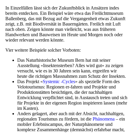
In Einzelfällen lässt sich der Zukunftsblick in Ansätzen indes
bereits entdecken. Ein Beispiel wäre etwa das Freilichtmuseum
Ballenberg, das mit Bezug auf die Vergangenheit etwas Zukunft
zeigt, z.B. mit Biodiversität in Bauerngärten. Freilich mit Luft
nach oben. Zeigen könnte man vielleicht, was aus früheren
Handwerken und Bauweisen im Heute und Morgen noch oder
wieder relevant werden könnte.
Vier weitere Beispiele solcher Vorboten:
Das Naturhistorische Museum Bern hat mit seiner
Ausstellung «Insektensterben? Alles wird gut» zu zeigen
versucht, wie es in 30 Jahren sein kann, ergreifen wir
heute die richtigen Massnahmen zum Schutz der Insekten.
Das Projekt «
Systemic -Cycles
» als spezielle Form des
Velotourismus: Regionen er-fahren und Projekte und
Produktionstätten besichtigen, die der nachhaltigen
Entwicklung verpflichtet sind, in Austausch treten und sich
für Projekte in der eigenen Region inspirieren lassen (mehr
im Kasten).
Anders gelagert, aber auch mit der Absicht, nachhaltigen,
regionalen Tourismus zu fördern, ist die
Phänomena
– ein
mobiler Erlebniscampus, der Naturphänomene und
komplexe Zusammenhänge (demnächst) erfahrbar macht,