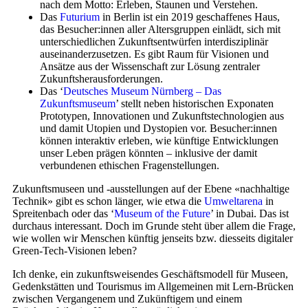
nach dem Motto: Erleben, Staunen und Verstehen.
Das
Futurium
in Berlin ist ein 2019 geschaffenes Haus,
das Besucher:innen aller Altersgruppen einlädt, sich mit
unterschiedlichen Zukunftsentwürfen interdisziplinär
auseinanderzusetzen. Es gibt Raum für Visionen und
Ansätze aus der Wissenschaft zur Lösung zentraler
Zukunftsherausforderungen.
Das ‘
Deutsches Museum Nürnberg – Das
Zukunftsmuseum
’ stellt neben historischen Exponaten
Prototypen, Innovationen und Zukunftstechnologien aus
und damit Utopien und Dystopien vor. Besucher:innen
können interaktiv erleben, wie künftige Entwicklungen
unser Leben prägen könnten – inklusive der damit
verbundenen ethischen Fragenstellungen.
Zukunftsmuseen und -ausstellungen auf der Ebene «nachhaltige
Technik» gibt es schon länger, wie etwa die
Umweltarena
in
Spreitenbach oder das ‘
Museum of the Future
’ in Dubai. Das ist
durchaus interessant. Doch im Grunde steht über allem die Frage,
wie wollen wir Menschen künftig jenseits bzw. diesseits digitaler
Green-Tech-Visionen leben?
Ich denke, ein zukunftsweisendes Geschäftsmodell für Museen,
Gedenkstätten und Tourismus im Allgemeinen mit Lern-Brücken
zwischen Vergangenem und Zukünftigem und einem