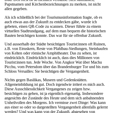
Papstnamen und Kirchenbezeichnungen zu merken, ist nicht
allen gegeben.
Als ich schließlich bei der Tourismusinformation fragte, ob es
auch etwas aus der Zukunft zu entdecken gäbe, wurde ich
gebeten, einen QR-Code zu scannen. Dieser führte zu einem
virtuellen Stadtrundgang, auf dem man bequem die historischen
Bauten besichtigen konnte. Das war für sie offenbar Zukunft.
Und ausserhalb der Städte besichtigen Tourist:innen oft Ruinen,
z.B. von Etruskern, Reste von Pfahlbau-Siedlungen, Steinhaufen
von Kelten oder römische Amphitheater. Das zu sehen, ist
eindrücklich. Eindrücklich ist auch, dass dies Millionen von
Tourist:innen tun. Jede Woche. Von Angkor Wat über Machu
Picchu, vom Petersdom über das Brandenburger Tor und bis zum
Schloss Versailles: Sie besichtigen die Vergangenheit.
Nichts gegen Basilikas, Museen und Gedenkstätten.
Allgemeinbildung ist gut. Doch irgendwie irritert es mich auch.
Diese Ausschliesslichkeit Vergangenes zu zeigen bzw.
besichtigen zu gehen, ist ja eigentlich eigenartig. Insbesondere
angesichts der Zustände des Heute und dem sich anbahnenden
Unheilvollen des Morgens. Ich vermisse zwei Dinge: Was kann
aus einer so oder so dargestellten Vergangenheit allenfalls gelernt
werden? Und was kann von der Zukunft, abgesehen von