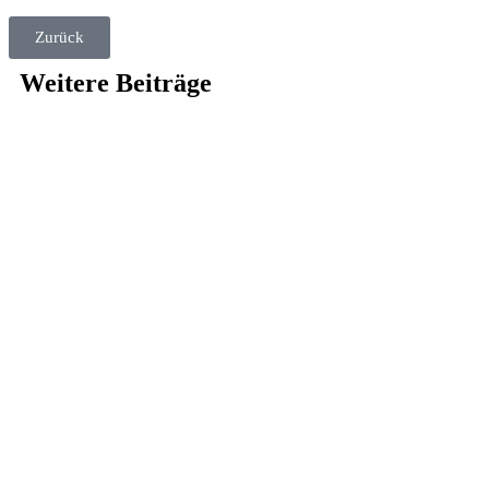
Zurück
Weitere Beiträge
Neues Gesicht bei der B’VM
Wir bekommen Verstärkung und freuen uns über die neue
B’VM-Power. Herzlich willkommen im Haus der Verbände Bern
Tanja Allenbach.