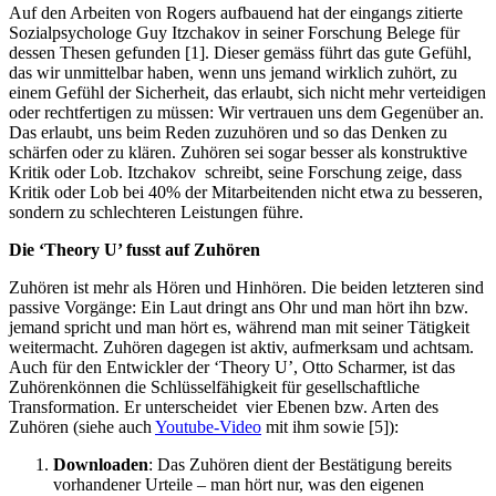
Auf den Arbeiten von Rogers aufbauend hat der eingangs zitierte
Sozialpsychologe Guy Itzchakov in seiner Forschung Belege für
dessen Thesen gefunden [1]. Dieser gemäss führt das gute Gefühl,
das wir unmittelbar haben, wenn uns jemand wirklich zuhört, zu
einem Gefühl der Sicherheit, das erlaubt, sich nicht mehr verteidigen
oder rechtfertigen zu müssen: Wir vertrauen uns dem Gegenüber an.
Das erlaubt, uns beim Reden zuzuhören und so das Denken zu
schärfen oder zu klären. Zuhören sei sogar besser als konstruktive
Kritik oder Lob. Itzchakov schreibt, seine Forschung zeige, dass
Kritik oder Lob bei 40% der Mitarbeitenden nicht etwa zu besseren,
sondern zu schlechteren Leistungen führe.
Die ‘Theory U’ fusst auf Zuhören
Zuhören ist mehr als Hören und Hinhören. Die beiden letzteren sind
passive Vorgänge: Ein Laut dringt ans Ohr und man hört ihn bzw.
jemand spricht und man hört es, während man mit seiner Tätigkeit
weitermacht. Zuhören dagegen ist aktiv, aufmerksam und achtsam.
Auch für den Entwickler der ‘Theory U’, Otto Scharmer, ist das
Zuhörenkönnen die Schlüsselfähigkeit für gesellschaftliche
Transformation. Er unterscheidet vier Ebenen bzw. Arten des
Zuhören (siehe auch
Youtube-Video
mit ihm sowie [5]):
Downloaden
: Das Zuhören dient der Bestätigung bereits
vorhandener Urteile – man hört nur, was den eigenen