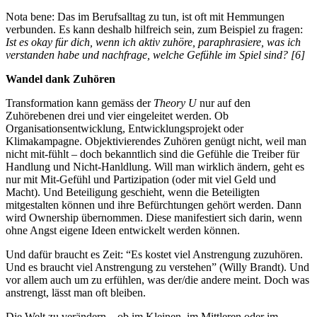
Nota bene: Das im Berufsalltag zu tun, ist oft mit Hemmungen
verbunden. Es kann deshalb hilfreich sein, zum Beispiel zu fragen:
Ist es okay für dich, wenn ich aktiv zuhöre, paraphrasiere, was ich
verstanden habe und nachfrage, welche Gefühle im Spiel sind? [6]
Wandel dank Zuhören
Transformation kann gemäss der
Theory U
nur auf den
Zuhörebenen drei und vier eingeleitet werden. Ob
Organisationsentwicklung, Entwicklungsprojekt oder
Klimakampagne. Objektivierendes Zuhören genügt nicht, weil man
nicht mit-fühlt – doch bekanntlich sind die Gefühle die Treiber für
Handlung und Nicht-Hanldlung. Will man wirklich ändern, geht es
nur mit Mit-Gefühl und Partizipation (oder mit viel Geld und
Macht). Und Beteiligung geschieht, wenn die Beteiligten
mitgestalten können und ihre Befürchtungen gehört werden. Dann
wird Ownership übernommen. Diese manifestiert sich darin, wenn
ohne Angst eigene Ideen entwickelt werden können.
Und dafür braucht es Zeit: “Es kostet viel Anstrengung zuzuhören.
Und es braucht viel Anstrengung zu verstehen” (Willy Brandt). Und
vor allem auch um zu erfühlen, was der/die andere meint. Doch was
anstrengt, lässt man oft bleiben.
Die Welt zu verändern – ob im Kleinen, im Mittleren oder im