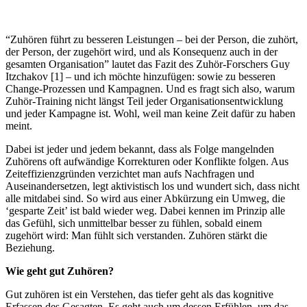
“Zuhören führt zu besseren Leistungen – bei der Person, die zuhört,
der Person, der zugehört wird, und als Konsequenz auch in der
gesamten Organisation” lautet das Fazit des Zuhör-Forschers Guy
Itzchakov [1] – und ich möchte hinzufügen: sowie zu besseren
Change-Prozessen und Kampagnen. Und es fragt sich also, warum
Zuhör-Training nicht längst Teil jeder Organisationsentwicklung
und jeder Kampagne ist. Wohl, weil man keine Zeit dafür zu haben
meint.
Dabei ist jeder und jedem bekannt, dass als Folge mangelnden
Zuhörens oft aufwändige Korrekturen oder Konflikte folgen. Aus
Zeiteffizienzgründen verzichtet man aufs Nachfragen und
Auseinandersetzen, legt aktivistisch los und wundert sich, dass nicht
alle mitdabei sind. So wird aus einer Abkürzung ein Umweg, die
‘gesparte Zeit’ ist bald wieder weg. Dabei kennen im Prinzip alle
das Gefühl, sich unmittelbar besser zu fühlen, sobald einem
zugehört wird: Man fühlt sich verstanden. Zuhören stärkt die
Beziehung.
Wie geht gut Zuhören?
Gut zuhören ist ein Verstehen, das tiefer geht als das kognitive
Erfassen des Gesagten. Es geht auch um dessen Erfühlen, um das