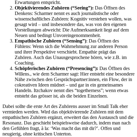
Erwartungen entspricht.
Objektivierendes Zuhören (“Seeing”):
Das Öffnen des
Denkens: Scharmer nennt es auch journalistische oder
wissenschaftliches Zuhören: Kognitiv verstehen wollen, was
gesagt wird – und insbesondere das, was von den eigenen
Vorstellungen abweicht: Die Aufmerksamkeit liegt auf dem
Neuen und bedingt Unvoreingenommenheit.
Empathische Zuhören (“Sensing”)
: Das Öffnen des
Fühlens: Wenn sich die Wahrnehmung zur anderen Person
und ihrer Perspektive verschiebt. Empathie prägt das
Zuhören. Auch das Unausgesprochene hören, wie z.B. im
Coaching.
Schöpferisches Zuhören (“Presencing”):
Das Öffnen des
Willens., wie dem Scharmer sagt: Hier entsteht eine besondere
Nähe zwischen den Gesprächspartner:innen, ein Flow, der in
cokreativen Ideen müdnet – und gar in ein gemeinsames
Handeln. Itzchakov nennt dies “togetherness”; wenn etwas
entsteht das grösser ist, als die beiden Einzelnen.
Dabei sollte die erste Art des Zuhörens ausser im Small Talk eher
vermieden werden. Wird das objektivierende Zuhören mit dem
empathischen Zuhören ergänzt, erweitert das den Austausch und die
Resonanz. Das geschieht beispielsweise dadurch, indem man nach
den Gefühlen fragt, à la: ‘Was macht das mit dir?’. Offen und
neugierig, ohne kritischen Unterton.