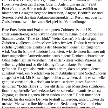
Hören zwischen den Zeilen. Oder in Anlehnung an den ‘Peitit
Prince’: um das Hören mit dem Herzen. Erfährt bzw. erfühlt man
hinter dem Gesagten liegende Interessen, Ängste, Bedürfnisse und
Sorgen, bietet das gute Anknüpfungspunkte für Resonanz oder für
Zwischenmenschliches zum Beispiel bei Verhandlungen.
Eine Forscherin und Praktikerin guten Zuhörens ist die US-
amerikanisch-englische Psychologin Nancy Kline, die Autorin des
Standardwerks “Time to Think” (siehe Kasten). Für sie ist gut
Zuhören zuallererst
Aufmerksamkeit schenken.
Dadurch verbessere
sichdie Qualität des Denkens der Menschen, denen gut zugehört
wird. Von ihr ist die Anekdote überliefert, wie sie einen Italiener mit
ihrer ungeteilten Aufmerksamkeit aufs eigene Denken gebracht hat:
Ohne italienisch zu verstehen, hat er dank ihrer vollen Präsenz sich
selber zugehört und so die Lösung für sein akutes Problem
gefunden. Es geht also zudem auch darum, dass bei jenen, denen
zugehört wird, ein Nachdenken beim Artikulieren und Sich-Zuhören
ausgelöst wird. Mit Ratschlägen helfen zu wollen, damit es schneller
geht, ist verständlich – doch am besten ist durch gutes Zuhören
geholfen: “Echte Hilfe (…) besteht darin, den Menschen zuzuhören,
ihnen respektvolle Aufmerksamkeit zu schenken, damit sie zuerst
Zugang zu ihren eigenen Ideen finden können.” Doch unter “der
Furcht, für das eigene Denken bestraft zu werden, unterdrücken die
meisten Menschen ihre Ideen, die von Bedeutung wären und einen
Unterschied machen würden, wenn sie vollständig entwickelt