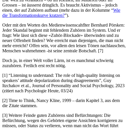
Grossen – ist äusserst dringlich. Es braucht Aktivismus – jedoch
einen, der auf Zuhören aufbaut (mehr dazu in der Kolumme “
Wie
die Transformationskurve kratzen?
”).
Oder mit den Worten des Medienwissenscahflter Bernhard Pörsken:
Jeder Skandal beginnt mit fehlendem Zuhören im System. Und er
fragt: Wie lässt sich diese «Zuhör-Blockade» überwinden und zu
neuer Offenheit finden? Wie erreicht man diejenigen, die man nicht
mehr erreicht? Offen sein, vor allem den leisen Tönen nachlauschen,
Menschen wahrnehmen -ist seine zentrale Botschaft. [7]
Doch ja, in einer Welt voller Lärm, ist es manchmal schwierig
zuzuhören. Freilich erst recht nötig.
[1] “Listening to understand: The role of high-quality listening on
speakers’ attitude depolarization during disagreements”, Guy
Itzchakov et al., Journal of Personality and Social Psychology, 2023
(zitiert nach Psychologie Heute, 03/24)
[2] Time to Think, Nancy Kline, 1999 – darin Kapitel 3, aus dem
die Zitate stammen.
[3] Weitere Feinde guten Zuhörens sind Befürchtungen: Die
Befürchtung, wegen des Gehörten eigene Ansichten korrigieren zu
müssen, oder Status zu verlieren, wenn man nicht das Wort führt