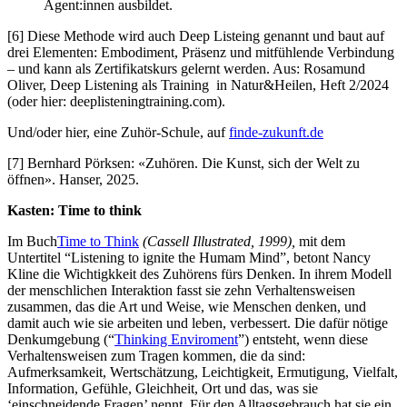
Agent:innen ausbildet.
[6] Diese Methode wird auch Deep Listeing genannt und baut auf
drei Elementen: Embodiment, Präsenz und mitfühlende Verbindung
– und kann als Zertifikatskurs gelernt werden. Aus: Rosamund
Oliver, Deep Listening als Training in Natur&Heilen, Heft 2/2024
(oder hier: deeplisteningtraining.com).
Und/oder hier, eine Zuhör-Schule, auf
finde-zukunft.de
[7] Bernhard Pörksen: «Zuhören. Die Kunst, sich der Welt zu
öffnen». Hanser, 2025.
Kasten: Time to think
Im Buch
Time to Think
(Cassell Illustrated, 1999),
mit dem
Untertitel “Listening to ignite the Humam Mind”, betont Nancy
Kline die Wichtigkkeit des Zuhörens fürs Denken. In ihrem Modell
der menschlichen Interaktion fasst sie zehn Verhaltensweisen
zusammen, das die Art und Weise, wie Menschen denken, und
damit auch wie sie arbeiten und leben, verbessert. Die dafür nötige
Denkumgebung (“
Thinking Enviroment
”) entsteht, wenn diese
Verhaltensweisen zum Tragen kommen, die da sind:
Aufmerksamkeit, Wertschätzung, Leichtigkeit, Ermutigung, Vielfalt,
Information, Gefühle, Gleichheit, Ort und das, was sie
‘einschneidende Fragen’ nennt. Für den Alltagsgebrauch hat sie ein