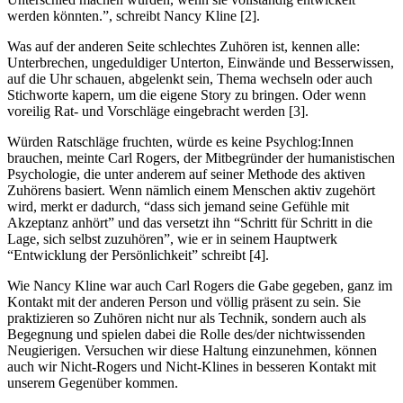
werden könnten.”, schreibt Nancy Kline [2].
Was auf der anderen Seite schlechtes Zuhören ist, kennen alle:
Unterbrechen, ungeduldiger Unterton, Einwände und Besserwissen,
auf die Uhr schauen, abgelenkt sein, Thema wechseln oder auch
Stichworte kapern, um die eigene Story zu bringen. Oder wenn
voreilig Rat- und Vorschläge eingebracht werden [3].
Würden Ratschläge fruchten, würde es keine Psychlog:Innen
brauchen, meinte Carl Rogers, der Mitbegründer der humanistischen
Psychologie, die unter anderem auf seiner Methode des aktiven
Zuhörens basiert. Wenn nämlich einem Menschen aktiv zugehört
wird, merkt er dadurch, “dass sich jemand seine Gefühle mit
Akzeptanz anhört” und das versetzt ihn “Schritt für Schritt in die
Lage, sich selbst zuzuhören”, wie er in seinem Hauptwerk
“Entwicklung der Persönlichkeit” schreibt [4].
Wie Nancy Kline war auch Carl Rogers die Gabe gegeben, ganz im
Kontakt mit der anderen Person und völlig präsent zu sein. Sie
praktizieren so Zuhören nicht nur als Technik, sondern auch als
Begegnung und spielen dabei die Rolle des/der nichtwissenden
Neugierigen. Versuchen wir diese Haltung einzunehmen, können
auch wir Nicht-Rogers und Nicht-Klines in besseren Kontakt mit
unserem Gegenüber kommen.