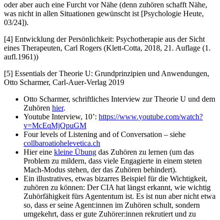
oder aber auch eine Furcht vor Nähe (denn zuhören schafft Nähe,
was nicht in allen Situationen gewünscht ist [Psychologie Heute,
03/24]).
[4] Entwicklung der Persönlichkeit: Psychotherapie aus der Sicht
eines Therapeuten, Carl Rogers (Klett-Cotta, 2018, 21. Auflage (1.
aufl.1961))
[5] Essentials der Theorie U: Grundprinzipien und Anwendungen,
Otto Scharmer, Carl-Auer-Verlag 2019
Otto Scharmer, schriftliches Interview zur Theorie U und dem
Zuhören
hier
.
Youtube Interview, 10’:
https://www.youtube.com/watch?
v=McEqMjQpuGM
Four levels of Listening and of Conversation – siehe
collbaroatiohelevetica.ch
Hier eine
kleine Übung
das Zuhören zu lernen (um das
Problem zu mildern, dass viele Engagierte in einem steten
Mach-Modus stehen, der das Zuhören behindert).
Ein illustratives, etwas bizarres Beispiel für die Wichtigkeit,
zuhören zu können: Der CIA hat längst erkannt, wie wichtig
Zuhörfähigkeit fürs Agententum ist. Es ist nun aber nicht etwa
so, dass er seine Agent:innen im Zuhören schult, sondern
umgekehrt, dass er gute Zuhörer:innen rekrutiert und zu