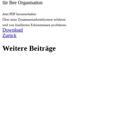
für Ihre Organisation
Jetzt PDF herunterladen:
Über neue Zusammenarbeitsformen erfahren
und von fundierten Erkenntnissen profitieren.
Download
Zurück
Weitere Beiträge
Neues Gesicht bei der B’VM
Wir bekommen Verstärkung und freuen uns über die neue B’VM-
Power. Herzlich willkommen im Haus der Verbände Bern Tanja
Allenbach.
Strategieretraite: So gelingt die Jahresplanung 2027 – und das Budget folgt wie von
selbst