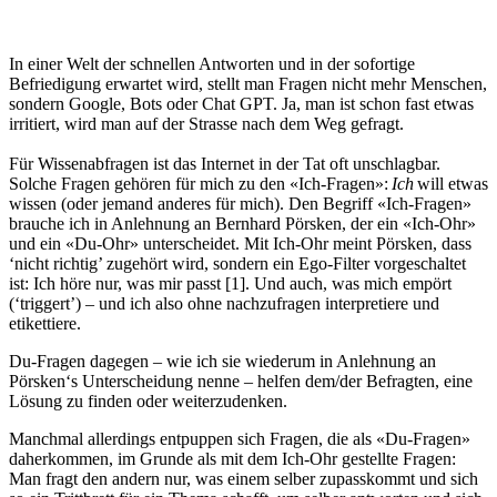
In einer Welt der schnellen Antworten und in der sofortige
Befriedigung erwartet wird, stellt man Fragen nicht mehr Menschen,
sondern Google, Bots oder Chat GPT. Ja, man ist schon fast etwas
irritiert, wird man auf der Strasse nach dem Weg gefragt.
Für Wissenabfragen ist das Internet in der Tat oft unschlagbar.
Solche Fragen gehören für mich zu den «Ich-Fragen»:
Ich
will etwas
wissen (oder jemand anderes für mich). Den Begriff «Ich-Fragen»
brauche ich in Anlehnung an Bernhard Pörsken, der ein «Ich-Ohr»
und ein «Du-Ohr» unterscheidet. Mit Ich-Ohr meint Pörsken, dass
‘nicht richtig’ zugehört wird, sondern ein Ego-Filter vorgeschaltet
ist: Ich höre nur, was mir passt [1]. Und auch, was mich empört
(‘triggert’) – und ich also ohne nachzufragen interpretiere und
etikettiere.
Du-Fragen dagegen – wie ich sie wiederum in Anlehnung an
Pörsken‘s Unterscheidung nenne – helfen dem/der Befragten, eine
Lösung zu finden oder weiterzudenken.
Manchmal allerdings entpuppen sich Fragen, die als «Du-Fragen»
daherkommen, im Grunde als mit dem Ich-Ohr gestellte Fragen:
Man fragt den andern nur, was einem selber zupasskommt und sich