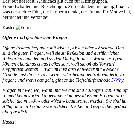
Last but not least: Ähnliches gilt auch für Kleingruppen,
Freundschaften und Beziehungen: Zurückhaltend neugierig fragen,
was der andere fühlt, die Partnerin denkt, der Freund für Motive hat,
befruchtet und verbindet.
Kasten
Offene und geschlossene Fragen
Offene Fragen beginnen mit «Was», «Wie« oder «Warum«. Das
sind die guten Fragen, weil sie zu Reflexion und ausführlichen
Antworten einladen und so den Dialog fördern. Warum-Fragen
können allerdings etwas heikel sein, weil sie oft als Vorwurf
empfunden werden – ‘Warum?’ ist also entweder mit «Welche
Gründe hast du …« zu ersetzen oder betont neutral-neugierig zu
fragen; und wenn das geht, gibt es die Tiefschürfmethode
5-Why
.
Fragen mit wer, wo, wann und welche sind halboffen, d.h. sind oft
schnell beantwortet. Ungeeignet sind geschlossene Fragen, also
solche, die mit «Ja» oder «Nein» beantwortet werden. Sie sind im
Alltag und im Verhör zwar nützlich, bleiben in Gesprächen jedoch
oberflächlich.
Kasten