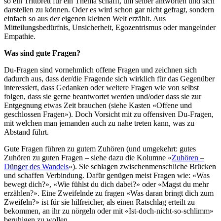
so ein Trittbrett für ein Thema schafft, um selber antworten und sich
darstellen zu können. Oder es wird schon gar nicht gefragt, sondern
einfach so aus der eigenen kleinen Welt erzählt. Aus
Mitteilungsbedürfnis, Unsicherheit, Egozentrismus oder mangelnder
Empathie.
Was sind gute Fragen?
Du-Fragen sind vornehmlich offene Fragen und zeichnen sich
dadurch aus, dass der/die Fragende sich wirklich für das Gegenüber
interessiert, dass Gedanken oder weitere Fragen wie von selbst
folgen, dass sie gerne beantwortet werden und/oder dass sie zur
Entgegnung etwas Zeit brauchen (siehe Kasten «Offene und
geschlossen Fragen»). Doch Vorsicht mit zu offensiven Du-Fragen,
mit welchen man jemanden auch zu nahe treten kann, was zu
Abstand führt.
Gute Fragen führen zu gutem Zuhören (und umgekehrt: gutes
Zuhören zu guten Fragen – siehe dazu die Kolumne «
Zuhören –
Dünger des Wandels
»). Sie schlagen zwischenmenschliche Brücken
und schaffen Verbindung. Dafür genügen meist Fragen wie: «Was
bewegt dich?», «Wie fühlst du dich dabei?» oder «Magst du mehr
erzählen?». Eine Zweifelnde zu fragen «Was daran bringt dich zum
Zweifeln?» ist für sie hilfreicher, als einen Ratschlag erteilt zu
bekommen, an ihr zu nörgeln oder mit «Ist-doch-nicht-so-schlimm»
beruhigen zu wollen.