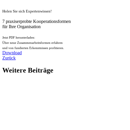
Holen Sie sich Expertenwissen!
7 praxiserprobte Kooperationsformen
für Ihre Organisation
Jetzt PDF herunterladen:
Über neue Zusammenarbeitsformen erfahren
und von fundierten Erkenntnissen profitieren.
Download
Zurück
Weitere Beiträge
Neues Gesicht bei der B’VM
Wir bekommen Verstärkung und freuen uns über die neue B’VM-
Power. Herzlich willkommen im Haus der Verbände Bern Tanja
Allenbach.