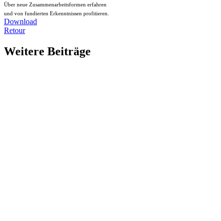
Über neue Zusammenarbeitsformen erfahren
und von fundierten Erkenntnissen profitieren.
Download
Retour
Weitere Beiträge
Neues Gesicht bei der B’VM
Wir bekommen Verstärkung und freuen uns über die neue B’VM-Powe
Strategieretraite: So gelingt die Jahresplanung 2027 – und das Budget folgt wie von selbst
Wer die Strategie- und Planungsretraite erst im Spätherbst ansetzt, p