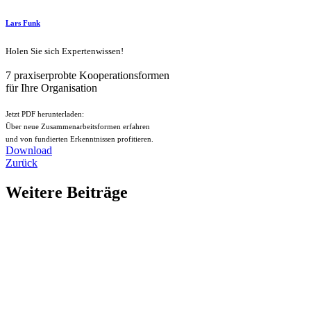
Lars Funk
Holen Sie sich Expertenwissen!
7 praxiserprobte Kooperationsformen
für Ihre Organisation
Jetzt PDF herunterladen:
Über neue Zusammenarbeitsformen erfahren
und von fundierten Erkenntnissen profitieren.
Download
Zurück
Weitere Beiträge
Neues Gesicht bei der B’VM
Wir bekommen Verstärkung und freuen uns über die neue B’VM-Powe