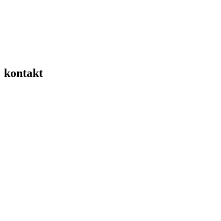
Kein Kompass. Kein Kurs – Darum Strategie!
Eine klare Strategie wirkt als Kompass für Entscheidungen, Priorität
kontakt