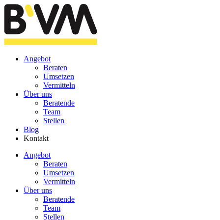
Zum
Inhalt
wechseln
Angebot
Beraten
Umsetzen
Vermitteln
Über uns
Beratende
Team
Stellen
Blog
Kontakt
Angebot
Beraten
Umsetzen
Vermitteln
Über uns
Beratende
Team
Stellen