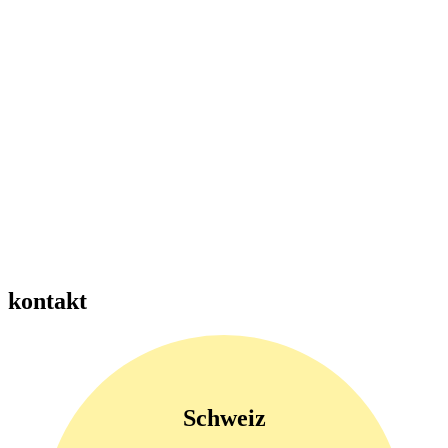
organisational gelernt werden.
Kein Kompass. Kein Kurs – Darum Strategie!
Eine klare Strategie wirkt als Kompass für Entscheidungen,
Prioritäten, bei der Positionierung und Zusammenarbeit. Sie gibt
Orientierung und hält Organisationen auch bei Gegenwind auf
Kurs.
kontakt
Schweiz